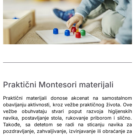
Praktični Montesori materijali
Praktični materijali donose akcenat na samostalnom
obavljanju aktivnosti, kroz vežbe praktičnog života. Ove
vežbe obuhvataju stvari poput razvoja higijenskih
navika, postavljanje stola, rukovanje priborom i slično.
Takođe, sa detetom se radi na sticanju navika za
pozdravljanje, zahvaljivanje, izvinjavanje ili obraćanje za