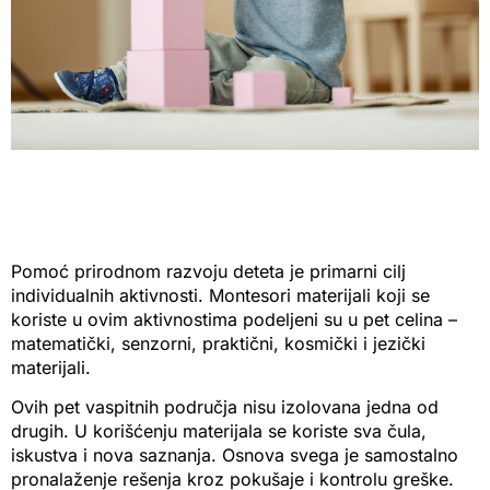
Pomoć prirodnom razvoju deteta je primarni cilj
individualnih aktivnosti. Montesori materijali koji se
koriste u ovim aktivnostima podeljeni su u pet celina –
matematički, senzorni, praktični, kosmički i jezički
materijali.
Ovih pet vaspitnih područja nisu izolovana jedna od
drugih. U korišćenju materijala se koriste sva čula,
iskustva i nova saznanja. Osnova svega je samostalno
pronalaženje rešenja kroz pokušaje i kontrolu greške.