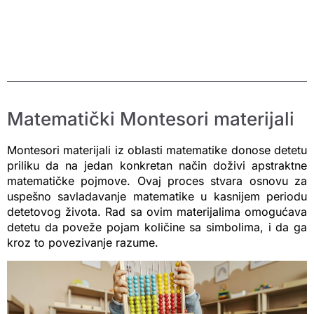
Matematički Montesori materijali
Montesori materijali iz oblasti matematike donose detetu
priliku da na jedan konkretan način doživi apstraktne
matematičke pojmove. Ovaj proces stvara osnovu za
uspešno savladavanje matematike u kasnijem periodu
detetovog života. Rad sa ovim materijalima omogućava
detetu da poveže pojam količine sa simbolima, i da ga
kroz to povezivanje razume.