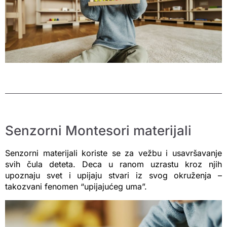
Senzorni Montesori materijali
Senzorni materijali koriste se za vežbu i usavršavanje
svih čula deteta. Deca u ranom uzrastu kroz njih
upoznaju svet i upijaju stvari iz svog okruženja –
takozvani fenomen “upijajućeg uma”.