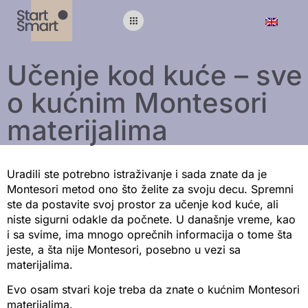
Učenje kod kuće – sve
o kućnim Montesori
materijalima
Uradili ste potrebno istraživanje i sada znate da je
Montesori metod ono što želite za svoju decu. Spremni
ste da postavite svoj prostor za učenje kod kuće, ali
niste sigurni odakle da počnete. U današnje vreme, kao
i sa svime, ima mnogo oprečnih informacija o tome šta
jeste, a šta nije Montesori, posebno u vezi sa
materijalima.
Evo osam stvari koje treba da znate o kućnim Montesori
materijalima.