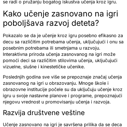
se radi o pružanju bogatog iskustva učenja kroz igru.
Kako učenje zasnovano na igri
poboljšava razvoj deteta?
Pokazalo se da je učenje kroz igru posebno efikasno za
decu sa različitim potrebama učenja, uključujući i onu sa
posebnim potrebama ili smetnjama u razvoju.
Interaktivna priroda učenja zasnovanog na igri može
pomoći deci sa različitim stilovima učenja, uključujući
vizuelne, slušne i kinestetičke učenike.
Poslednjih godina sve više se prepoznaje značaj učenja
zasnovanog na igri u obrazovanju. Mnoge škole i
obrazovne institucije počele su da uključuju učenje kroz
igru u svoje nastavne planove i programe, prepoznajući
njegovu vrednost u promovisanju učenja i razvoja.
Razvija društvene veštine
Učenje zasnovano na igri je savršena prilika da se deca