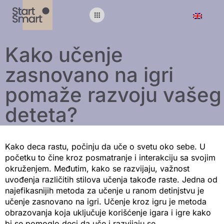
Kako učenje
zasnovano na igri
pomaže razvoju vašeg
deteta?
Kako deca rastu, počinju da uče o svetu oko sebe. U
početku to čine kroz posmatranje i interakciju sa svojim
okruženjem. Međutim, kako se razvijaju, važnost
uvođenja različitih stilova učenja takođe raste. Jedna od
najefikasnijih metoda za učenje u ranom detinjstvu je
učenje zasnovano na igri. Učenje kroz igru je metoda
obrazovanja koja uključuje korišćenje igara i igre kako
bi se pomoglo deci da uče i razvijaju se.