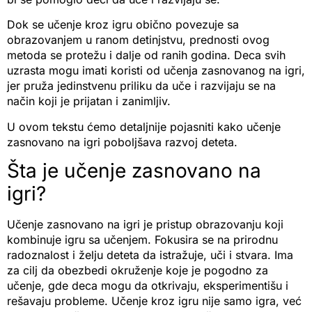
Dok se učenje kroz igru obično povezuje sa
obrazovanjem u ranom detinjstvu, prednosti ovog
metoda se protežu i dalje od ranih godina. Deca svih
uzrasta mogu imati koristi od učenja zasnovanog na igri,
jer pruža jedinstvenu priliku da uče i razvijaju se na
način koji je prijatan i zanimljiv.
U ovom tekstu ćemo detaljnije pojasniti kako učenje
zasnovano na igri poboljšava razvoj deteta.
Šta je učenje zasnovano na
igri?
Učenje zasnovano na igri je pristup obrazovanju koji
kombinuje igru sa učenjem. Fokusira se na prirodnu
radoznalost i želju deteta da istražuje, uči i stvara. Ima
za cilj da obezbedi okruženje koje je pogodno za
učenje, gde deca mogu da otkrivaju, eksperimentišu i
rešavaju probleme. Učenje kroz igru nije samo igra, već