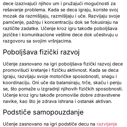
dece izazivajući njihov um i pružajući mogućnosti za
rešavanje problema. Kada se deca igraju, koriste svoj
mozak da razmišljaju, razmišljaju i uče. Razvijaju svoje
pamćenje, pažnju i koncentraciju dok se fokusiraju na
različite zadatke. Učenje kroz igru takođe poboljšava
jezičke i komunikacione veštine dece dok učestvuju u
razgovoru sa svojim vršnjacima.
Poboljšava fizički razvoj
Učenje zasnovano na igri poboljšava fizički razvoj dece
promovišući kretanje i fizičku aktivnost. Kada se deca
igraju, razvijaju svoje motoričke sposobnosti, snagu i
koordinaciju. Oni uče da balansiraju, trče, skaču i penju
se, što pomaže u izgradnji njihovih fizičkih sposobnosti.
Učenje kroz igru takođe promoviše dobre zdravstvene
navike, kao što je zdrava ishrana i ostanak aktivan.
Podstiče samopouzdanje
Učenje zasnovano na igri podstiče decu na
razvijanje