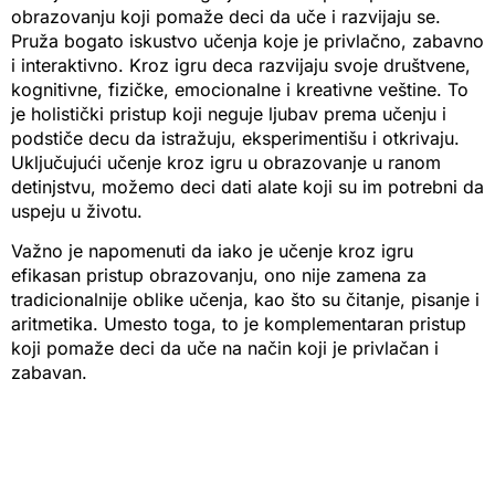
obrazovanju koji pomaže deci da uče i razvijaju se.
Pruža bogato iskustvo učenja koje je privlačno, zabavno
i interaktivno. Kroz igru deca razvijaju svoje društvene,
kognitivne, fizičke, emocionalne i kreativne veštine. To
je holistički pristup koji neguje ljubav prema učenju i
podstiče decu da istražuju, eksperimentišu i otkrivaju.
Uključujući učenje kroz igru u obrazovanje u ranom
detinjstvu, možemo deci dati alate koji su im potrebni da
uspeju u životu.
Važno je napomenuti da iako je učenje kroz igru
efikasan pristup obrazovanju, ono nije zamena za
tradicionalnije oblike učenja, kao što su čitanje, pisanje i
aritmetika. Umesto toga, to je komplementaran pristup
koji pomaže deci da uče na način koji je privlačan i
zabavan.
Na blogu
Frket
pronaći ćete mnoštvo korisnih saveta i
tehnika za pletenje i heklanje, kao i inspiraciju za nove
projekte u svetu ručnih radova.