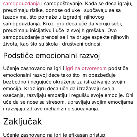
samopouzdanja
i samopoštovanje. Kada se deca igraju,
preuzimaju rizike, donose odluke i suočavaju se sa
izazovima, što pomaže u izgradnji njihovog
samopouzdanja. Kroz igru deca uče da veruju sebi,
preuzimaju inicijativu i uče iz svojih grešaka. Ovo
samopouzdanje prenosi se i na druge aspekte njihovih
života, kao što su škola i društveni odnosi.
Podstiče emocionalni razvoj
Učenje zasnovano na igri i
igri na otvorenom
podstiče
emocionalni razvoj dece tako što im obezbeđuje
bezbedno i negujuće okruženje za istraživanje svojih
emocija. Kroz igru deca uče da izražavaju svoja
osećanja, razvijaju empatiju i regulišu svoje emocije. Oni
uče da se nose sa stresom, upravljaju svojim emocijama
i razvijaju zdrave mehanizme suočavanja.
Zaključak
Učenje zasnovano na igri je efikasan pristup