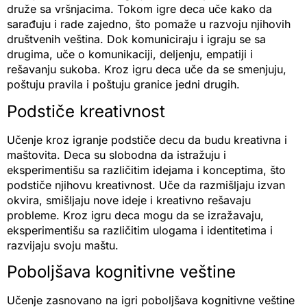
druže sa vršnjacima. Tokom igre deca uče kako da
sarađuju i rade zajedno, što pomaže u razvoju njihovih
društvenih veština. Dok komuniciraju i igraju se sa
drugima, uče o komunikaciji, deljenju, empatiji i
rešavanju sukoba. Kroz igru deca uče da se smenjuju,
poštuju pravila i poštuju granice jedni drugih.
Podstiče kreativnost
Učenje kroz igranje podstiče decu da budu kreativna i
maštovita. Deca su slobodna da istražuju i
eksperimentišu sa različitim idejama i konceptima, što
podstiče njihovu kreativnost. Uče da razmišljaju izvan
okvira, smišljaju nove ideje i kreativno rešavaju
probleme. Kroz igru deca mogu da se izražavaju,
eksperimentišu sa različitim ulogama i identitetima i
razvijaju svoju maštu.
Poboljšava kognitivne veštine
Učenje zasnovano na igri poboljšava kognitivne veštine