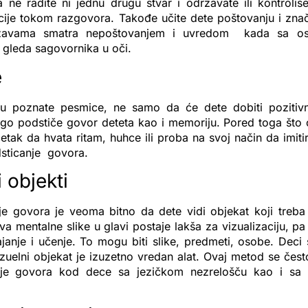
 ne radite ni jednu drugu stvar i održavate ili kontroliš
cije tokom razgovora. Takođe učite dete poštovanju i znača
žavama smatra nepoštovanjem i uvredom kada sa o
 gleda sagovornika u oči.
e
tu poznate pesmice, ne samo da će dete dobiti pozitiv
ego podstiče govor deteta kao i memoriju. Pored toga što 
tak da hvata ritam, huhce ili proba na svoj način da imitir
sticanje govora.
 objekti
je govora je veoma bitno da dete vidi objekat koji treb
a mentalne slike u glavi postaje lakša za vizualizaciju, pa
janje i učenje. To mogu biti slike, predmeti, osobe. Deci
zuelni objekat je izuzetno vredan alat. Ovaj metod se čest
nje govora kod dece sa jezičkom nezrelošču kao i s