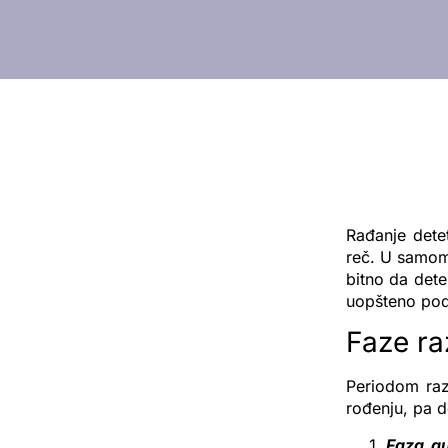
Rađanje detet
reč. U samom 
bitno da dete
uopšteno pod
Faze ra
Periodom raz
rođenju, pa 
Faza g