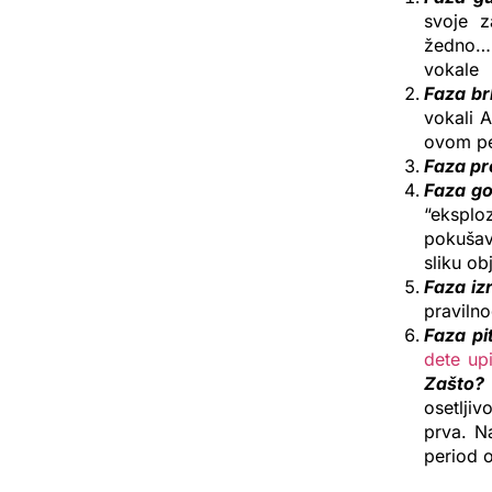
svoje z
žedno… 
vokale
Faza br
vokali A
ovom pe
Faza pr
Faza g
“eksploz
pokušav
sliku ob
Faza iz
praviln
Faza pi
dete up
Zašto?
osetljiv
prva. N
period o