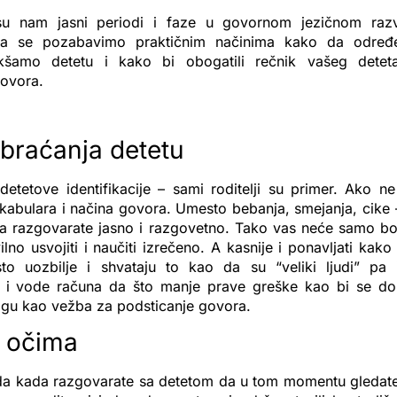
u nam jasni periodi i faze u govornom jezičnom razv
 se pozabavimo praktičnim načinima kako da određen
šamo detetu i kako bi obogatili rečnik vašeg deteta 
govora.
braćanja detetu
etetove identifikacije – sami roditelji su primer. Ako ne
kabulara i načina govora. Umesto bebanja, smejanja, cike
a razgovarate jasno i razgovetno. Tako vas neće samo bo
ilno usvojiti i naučiti izrečeno. A kasnije i ponavljati kak
o uozbilje i shvataju to kao da su “veliki ljudi” pa 
u i vode računa da što manje prave greške kao bi se dok
ogu kao vežba za podsticanje govora.
 očima
 da kada razgovarate sa detetom da u tom momentu gledate