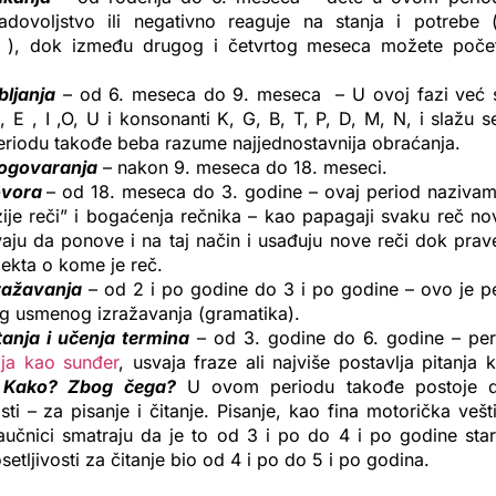
adovoljstvo ili negativno reaguje na stanja i potrebe 
), dok između drugog i četvrtog meseca možete počet
bljanja
– od 6. meseca do 9. meseca – U ovoj fazi već s
, E , I ,O, U i konsonanti K, G, B, T, P, D, M, N, i slažu s
riodu takođe beba razume najjednostavnija obraćanja.
ogovaranja
– nakon 9. meseca do 18. meseci.
ovora
– od 18. meseca do 3. godine – ovaj period naziva
ije reči” i bogaćenja rečnika – kao papagaji svaku reč no
aju da ponove i na taj način i usađuju nove reči dok prav
jekta o kome je reč.
ražavanja
– od 2 i po godine do 3 i po godine – ovo je p
og usmenog izražavanja (gramatika).
tanja i učenja termina
– od 3. godine do 6. godine – pe
ija kao sunđer
, usvaja fraze ali najviše postavlja pitanja 
Kako? Zbog čega?
U ovom periodu takođe postoje d
osti – za pisanje i čitanje. Pisanje, kao fina motorička veš
aučnici smatraju da je to od 3 i po do 4 i po godine star
setljivosti za čitanje bio od 4 i po do 5 i po godina.