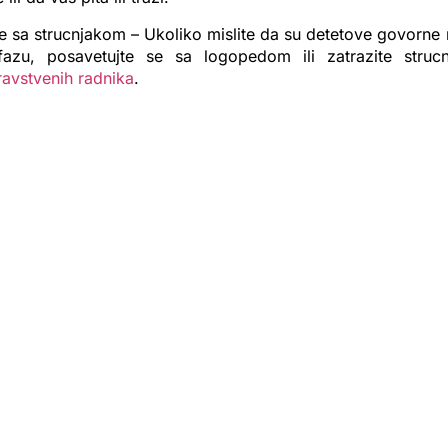
e sa strucnjakom – Ukoliko mislite da su detetove govorne
 fazu, posavetujte se sa logopedom ili zatrazite struc
avstvenih radnika
.