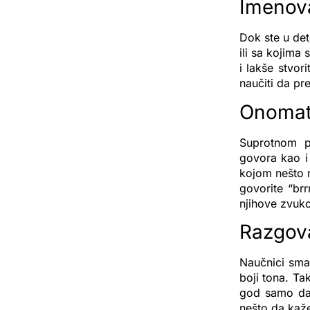
Imenova
Dok ste u det
ili sa kojima 
i lakše stvor
naučiti da pr
Onomat
Suprotnom p
govora kao i 
kojom nešto 
govorite “br
njihove zvuko
Razgova
Naučnici sma
boji tona. Ta
god samo da 
nešto da kaže i