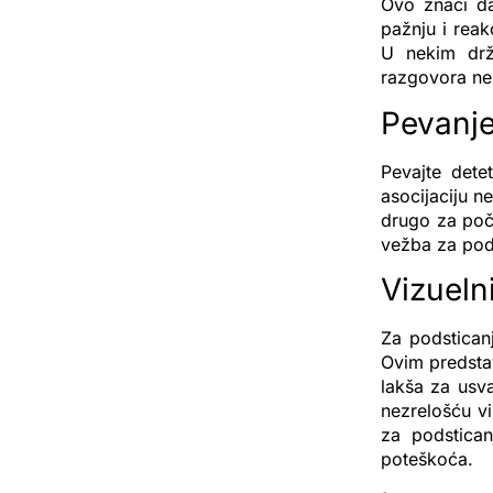
Ovo znači da
pažnju i reak
U nekim dr
razgovora ne
Pevanj
Pevajte dete
asocijaciju n
drugo za poče
vežba za pod
Vizuelni
Za podstican
Ovim predstav
lakša za usva
nezrelošću vi
za podstica
poteškoća.