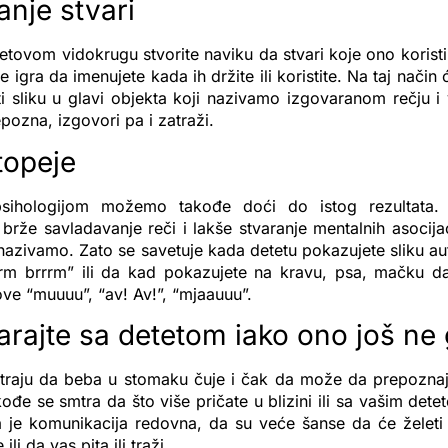
nje stvari
etovom vidokrugu stvorite naviku da stvari koje ono koristi 
se igra da imenujete kada ih držite ili koristite. Na taj način
iti sliku u glavi objekta koji nazivamo izgovaranom rečju 
epozna, izgovori pa i zatraži.
opeje
sihologijom možemo takođe doći do istog rezultata. 
brže savladavanje reči i lakše stvaranje mentalnih asocijac
nazivamo. Zato se savetuje kada detetu pokazujete sliku a
rrm brrrm” ili da kad pokazujete na kravu, psa, mačku d
ve “muuuu”, “av! Av!”, “mjaauuu”.
rajte sa detetom iako ono još ne 
traju da beba u stomaku čuje i čak da može da prepozna
kođe se smtra da što više pričate u blizini ili sa vašim det
je komunikacija redovna, da su veće šanse da će želeti
li da vas pita ili traži.