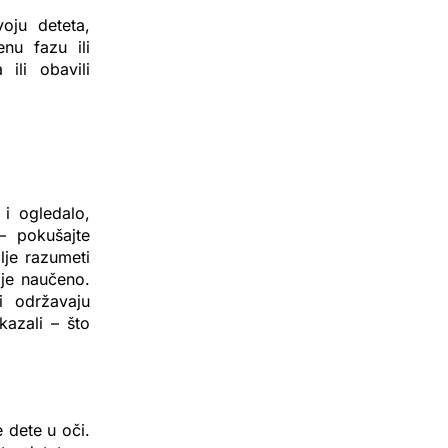
oju deteta,
u fazu ili
ili obavili
 i ogledalo,
 – pokušajte
lje razumeti
o je naučeno.
i održavaju
azali – što
 dete u oči.