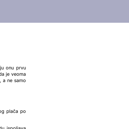
aju onu prvu
 da je veoma
g, a ne samo
og plača po
u ispoljava