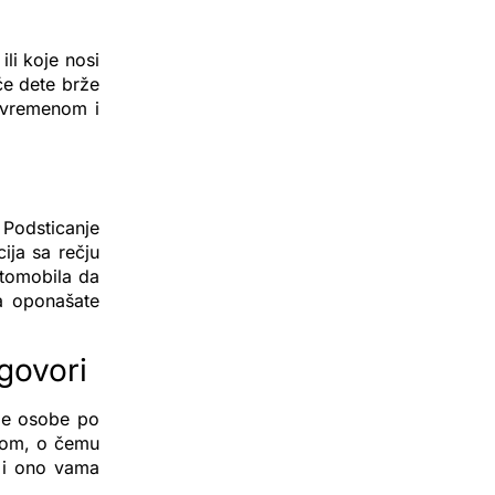
ili koje nosi
 će dete brže
i vremenom i
Podsticanje
ija sa rečju
utomobila da
a oponašate
govori
je osobe po
etom, o čemu
 i ono vama