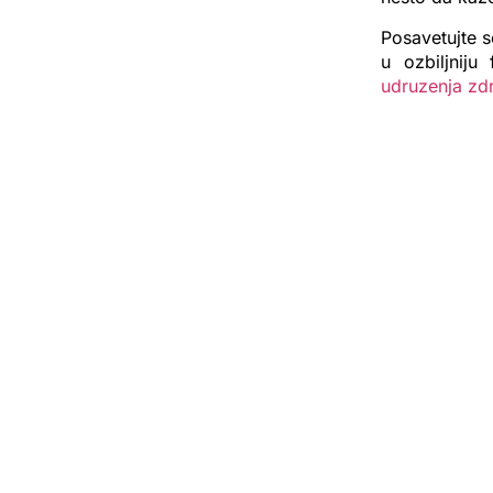
Posavetujte s
u ozbiljniju
udruzenja zdr