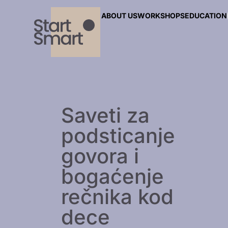
ABOUT US
WORKSHOPS
EDUCATION
Saveti za
podsticanje
govora i
bogaćenje
rečnika kod
dece