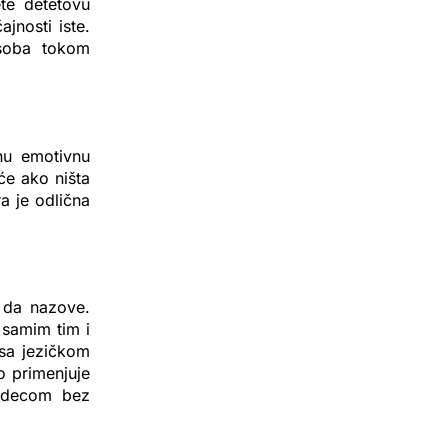
ete detetovu
jnosti iste.
soba tokom
nu emotivnu
će ako ništa
a je odlična
a da nazove.
 samim tim i
 sa jezičkom
o primenjuje
a decom bez