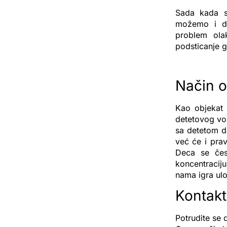
Sada kada s
možemo i da
problem olak
podsticanje 
Način o
Kao objekat d
detetovog vo
sa detetom d
već će i prav
Deca se čest
koncentracij
nama igra ul
Kontakt
Potrudite se