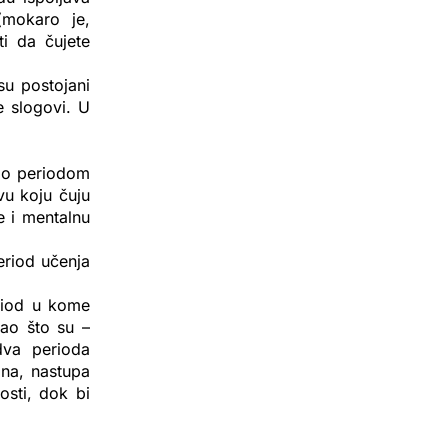
(mokaro je,
i da čujete
u postojani
e slogovi. U
mo periodom
vu koju čuju
e i mentalnu
eriod učenja
riod u kome
kao što su –
va perioda
tina, nastupa
osti, dok bi