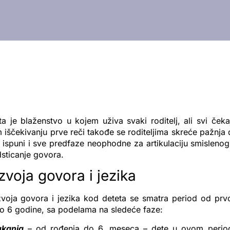
a je blaženstvo u kojem uživa svaki roditelj, ali svi ček
iščekivanju prve reči takođe se roditeljima skreće pažnja
 ispuni i sve predfaze neophodne za artikulaciju smisleno
sticanje govora.
zvoja govora i jezika
voja govora i jezika kod deteta se smatra period od prv
do 6 godine, sa podelama na sledeće faze:
ukanja
– od rođenja do 6. meseca – dete u ovom period