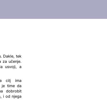
. Dakle, tek
a za učenje.
a usvoji, a
a cilj ima
je time da
na dobrobit
a, i od njega