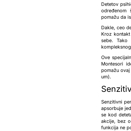
Detetov psih
određenom ša
pomažu da isp
Dakle, ceo de
Kroz kontakt
sebe. Tako 
kompleksnog 
Ove specijaln
Montesori id
pomažu ovaj n
um).
Senzitiv
Senzitivni pe
apsorbuje jed
se kod detet
akcije, bez 
funkcija ne 