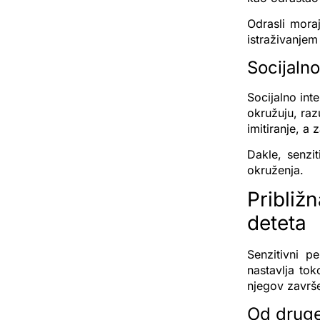
Odrasli mora
istraživanjem
Socijalno
Socijalno int
okružuju, raz
imitiranje, a
Dakle, senzit
okruženja.
Približ
deteta
Senzitivni p
nastavlja to
njegov završe
Od druge