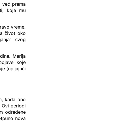
o, već prema
ti, koje mu
pravo vreme.
a život oko
janja“ svog
dine. Marija
pojave koje
e (upijajući
ta, kada ono
 Ovi periodi
jem određene
potpuno nova