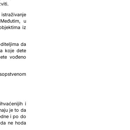
iti.
straživanje
. Međutim, u
objektima iz
oditeljima da
a koje dete
 dete vođeno
 sopstvenom
hvaćenijih i
naju je to da
edne i po do
ada ne hoda