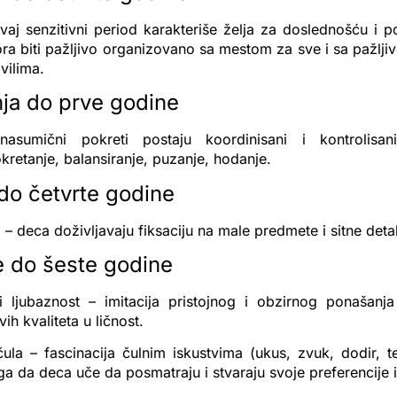
aj senzitivni period karakteriše želja za doslednošću i p
a biti pažljivo organizovano sa mestom za sve i sa pažlji
vilima.
ja do prve godine
asumični pokreti postaju koordinisani i kontrolisani
okretanje, balansiranje, puzanje, hodanje.
do četvrte godine
 – deca doživljavaju fiksaciju na male predmete i sitne detal
 do šeste godine
i ljubaznost – imitacija pristojnog i obzirnog ponašanj
vih kvaliteta u ličnost.
čula – fascinacija čulnim iskustvima (ukus, zvuk, dodir, te
a da deca uče da posmatraju i stvaraju svoje preferencije i 