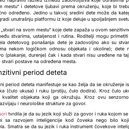
alo napraviti razliku između zadovoljstva koje odraslima 
m mestu“ i detetove ljubavi prema okruženju, koje bi tre
ačno određeno. Jedino u takvoj sredini dete može da kate
gradi unutrašnju platformu iz koje deluje u spoljašnjem svet
u „stvari na svom mestu“ koje dete zapaža u ovom senzitiv
đu stvarima, ustaljenost i rutina. Roditelji mogu primetit
ela detetovog ponašanja: dete je zadovoljno ako su stva
ema nekom logičkom odnosu objekata i okoline); dete 
o (plakanje, durenje) čak i kada stvari nisu uređene na taj
se stvari postave na određena mesta.
zitivni period deteta
vni period deteta manifestuje se kao želja da se okruženje i
ka (čulo ukusa) i ruku (prstiju, čulo dodira). Kroz čulo uk
 kvalitet objekata koji ga okružuju. Kroz ovu senzorn
razvijaju i neurološke strukture za govor.
sori
tvrdila je da su jezik koji služi za govor i ruka kojom 
i sa razvojem inteligencije kod čoveka nego bilo koj
a. Smatra se da su jezik i ruka instrument čovekove inteli