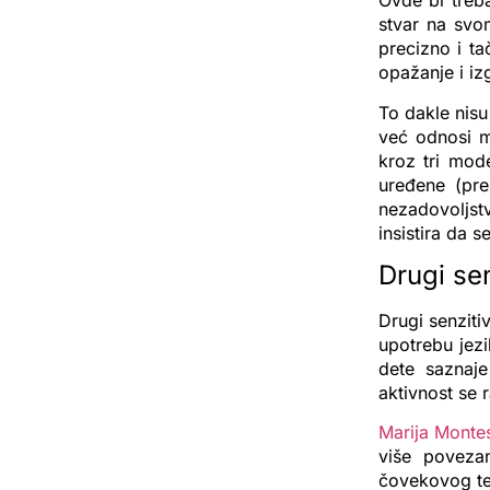
Ovde bi treb
stvar na svo
precizno i t
opažanje i iz
To dakle nis
već odnosi me
kroz tri mod
uređene (pr
nezadovoljstv
insistira da 
Drugi sen
Drugi senziti
upotrebu jezi
dete saznaje
aktivnost se 
Marija Monte
više povezan
čovekovog tel