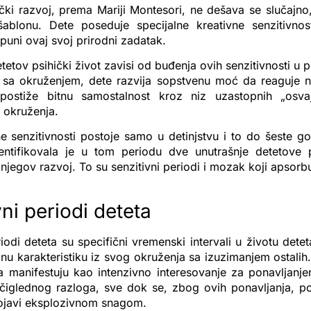
ički razvoj, prema Mariji Montesori, ne dešava se slučajn
blonu. Dete poseduje specijalne kreativne senzitivnos
uni ovaj svoj prirodni zadatak.
tetov psihički život zavisi od buđenja ovih senzitivnosti u 
 sa okruženjem, dete razvija sopstvenu moć da reaguje n
postiže bitnu samostalnost kroz niz uzastopnih „osva
okruženja.
e senzitivnosti postoje samo u detinjstvu i to do šeste go
entifikovala je u tom periodu dve unutrašnje detetove 
jegov razvoj. To su senzitivni periodi i mozak koji apsorbuj
ni periodi deteta
riodi deteta su specifični vremenski intervali u životu dete
nu karakteristiku iz svog okruženja sa izuzimanjem ostalih.
a manifestuju kao intenzivno interesovanje za ponavljan
očiglednog razloga, sve dok se, zbog ovih ponavljanja, 
pojavi eksplozivnom snagom.