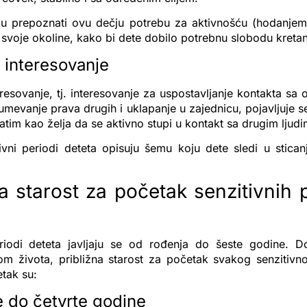
ju prepoznati ovu dečju potrebu za aktivnošću (hodanjem 
 svoje okoline, kako bi dete dobilo potrebnu slobodu kretan
 interesovanje
eresovanje, tj. interesovanje za uspostavljanje kontakta sa 
umevanje prava drugih i uklapanje u zajednicu, pojavljuje s
 zatim kao želja da se aktivno stupi u kontakt sa drugim ljudi
ivni periodi deteta opisuju šemu koju dete sledi u stican
na starost za početak senzitivnih 
eriodi deteta javljaju se od rođenja do šeste godine. D
kom života, približna starost za početak svakog senzitivn
tak su:
 do četvrte godine