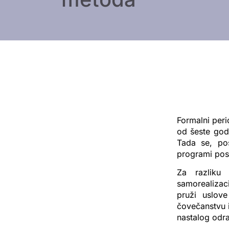
Formalni peri
od šeste godi
Tada se, po
programi post
Za razliku
samorealizac
pruži uslove
čovečanstvu i
nastalog odr