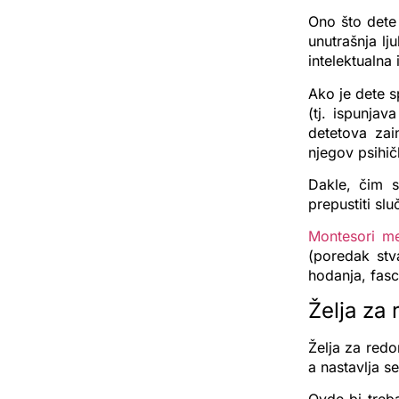
Ono što dete
unutrašnja l
intelektualna i
Ako je dete 
(tj. ispunja
detetova zai
njegov psihičk
Dakle, čim s
prepustiti slu
Montesori m
(poredak stva
hodanja, fasci
Želja za
Želja za redo
a nastavlja s