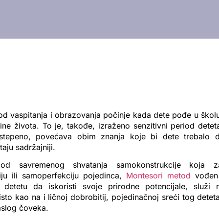
od vaspitanja i obrazovanja počinje kada dete pođe u školu
ne života. To je, takođe, izraženo senzitivni period detet
stepeno, povećava obim znanja koje bi dete trebalo d
aju sadržajniji.
 od savremenog shvatanja samokonstrukcije koja z
iju ili samoperfekciju pojedinca,
Montesori metod
vođen 
 detetu da iskoristi svoje prirodne potencijale, služi 
sto kao na i ličnoj dobrobitij, pojedinačnoj sreći tog detet
aslog čoveka.