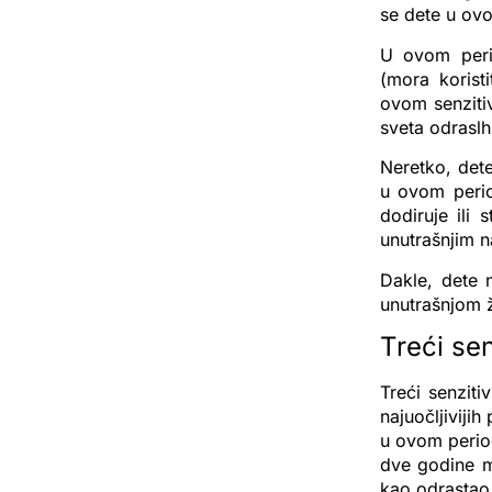
se dete u ovo
U ovom perio
(mora korist
ovom senziti
sveta odraslh
Neretko, dete
u ovom perio
dodiruje ili
unutrašnjim 
Dakle, dete 
unutrašnjom 
Treći sen
Treći senziti
najuočljiviji
u ovom perio
dve godine m
kao odrastao 