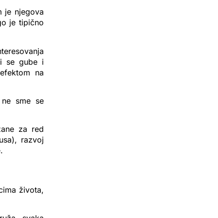
 je njegova
o je tipično
nteresovanja
ti se gube i
 efektom na
j ne sme se
zane za red
usa), razvoj
.
cima života,