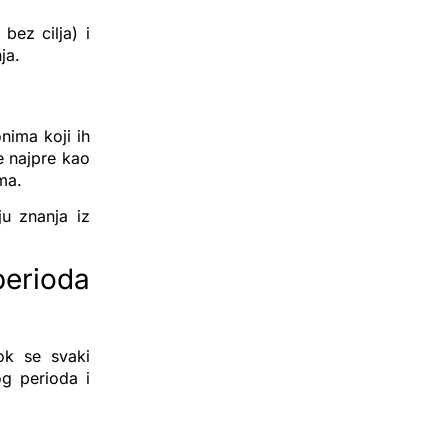
bez cilja) i
ja.
onima koji ih
e najpre kao
ma.
ju znanja iz
perioda
ok se svaki
og perioda i