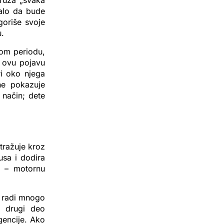
pruža „svaka
balo da bude
goriše svoje
u.
nom periodu,
i ovu pojavu
ri oko njega
ne pokazuje
 način; dete
stražuje kroz
usa i dodira
o – motornu
se radi mnogo
i drugi deo
gencije. Ako