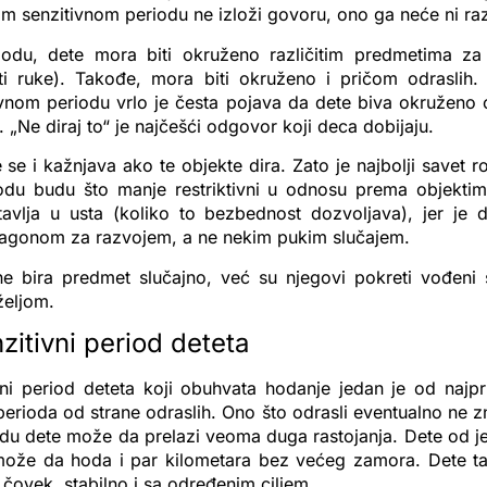
m senzitivnom periodu ne izloži govoru, ono ga neće ni razv
du, dete mora biti okruženo različitim predmetima za i
iti ruke). Takođe, mora biti okruženo i pričom odraslih
vnom periodu vrlo je česta pojava da dete biva okruženo 
. „Ne diraj to“ je najčešći odgovor koji deca dobijaju.
 se i kažnjava ako te objekte dira. Zato je najbolji savet r
du budu što manje restriktivni u odnosu prema objektim
 stavlja u usta (koliko to bezbednost dozvoljava), jer je
nagonom za razvojem, a ne nekim pukim slučajem.
ne bira predmet slučajno, već su njegovi pokreti vođeni
željom.
zitivni period deteta
vni period deteta koji obuhvata hodanje jedan je od najpri
h perioda od strane odraslih. Ono što odrasli eventualno ne z
du dete može da prelazi veoma duga rastojanja. Dete od j
ože da hoda i par kilometara bez većeg zamora. Dete t
čovek, stabilno i sa određenim ciljem.