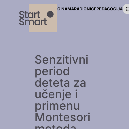
O NAMA
RADIONICE
PEDAGOGIJA
Senzitivni
period
deteta za
učenje i
primenu
Montesori
metoda