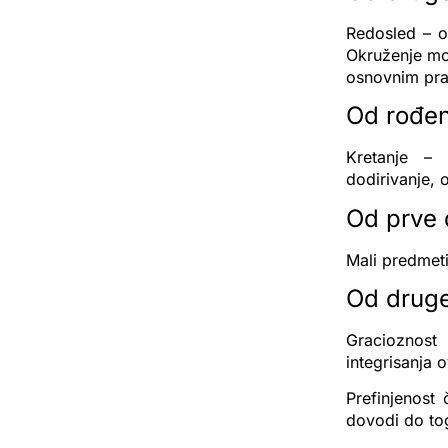
Redosled – ov
Okruženje mor
osnovnim pra
Od rođen
Kretanje – n
dodirivanje, 
Od prve 
Mali predmeti
Od druge
Gracioznost 
integrisanja o
Prefinjenost 
dovodi do tog