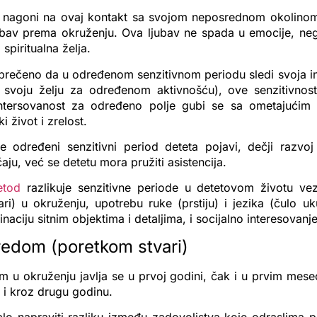
 nagoni na ovaj kontakt sa svojom neposrednom okolinom
jubav prema okruženju. Ova ljubav ne spada u emocije, neg
 spiritualna želja.
sprečeno da u određenom senzitivnom periodu sledi svoja i
va svoju želju za određenom aktivnošću), ove senzitivnos
ntersovanost za određeno polje gubi se sa ometajućim
i život i zrelost.
e određeni senzitivni period deteta pojavi, dečji razvo
čaju, već se detetu mora pružiti asistencija.
etod
razlikuje senzitivne periode u detetovom životu ve
ri) u okruženju, upotrebu ruke (prstiju) i jezika (čulo uk
naciju sitnim objektima i detaljima, i socijalno interesovanje
 redom (poretkom stvari)
m u okruženju javlja se u prvoj godini, čak i u prvim mese
e i kroz drugu godinu.